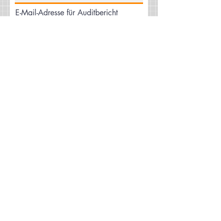
E-Mail-Adresse für Auditbericht
E-Mail für die Rechnungsstellung
Ihre Nachricht an uns