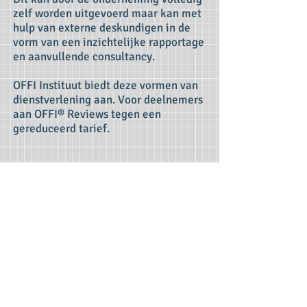
zelf worden uitgevoerd maar kan met
hulp van externe deskundigen in de
vorm van een inzichtelijke rapportage
en aanvullende consultancy.
OFFI Instituut biedt deze vormen van
dienstverlening aan. Voor deelnemers
aan OFFI® Reviews tegen een
gereduceerd tarief.
Bijdrage per
Product klasse
product in euro 24
maanden
Klasse I
295
Klasse II
495
Klasse III
695
Ook transparant in de kosten